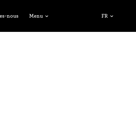
es-nous
Menu
FR